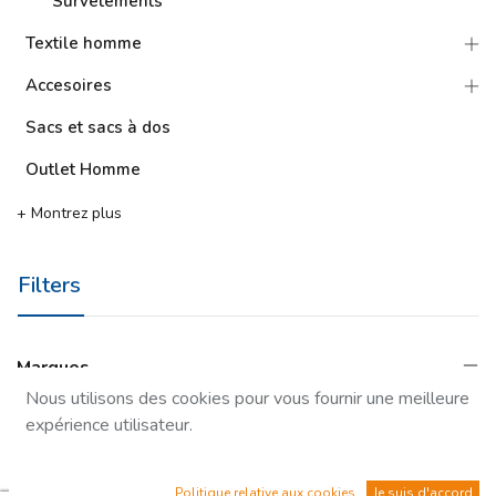
Survêtements
Textile homme
Accesoires
Sacs et sacs à dos
Outlet Homme
+ Montrez plus
Filters
Marques
Nous utilisons des cookies pour vous fournir une meilleure
Supprimer Filtre
expérience utilisateur.
Cartri
Politique relative aux cookies
Je suis d'accord