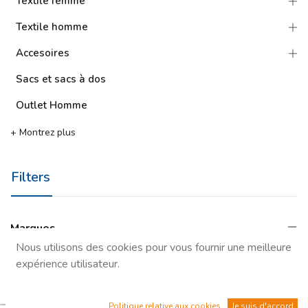
Textile femme
Textile homme
Accesoires
Sacs et sacs à dos
Outlet Homme
+ Montrez plus
Filters
Marques
Nous utilisons des cookies pour vous fournir une meilleure
Supprimer Filtre
expérience utilisateur.
Oxdog
Politique relative aux cookies
Je suis d'accord