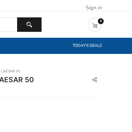
Sign in
0
TODAY'S DEALS
E CAESAR 50
CAESAR 50