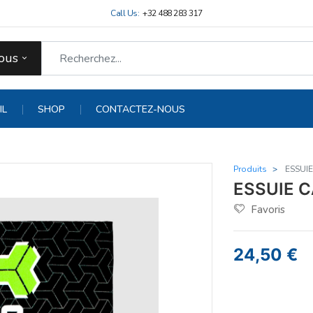
Call Us:
+32 488 283 317
ous
IL
SHOP
CONTACTEZ-NOUS
Produits
ESSUI
ESSUIE 
Favoris
24,50
€