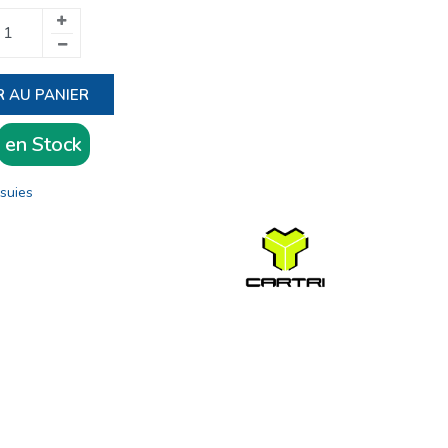
 AU PANIER
en Stock
suies