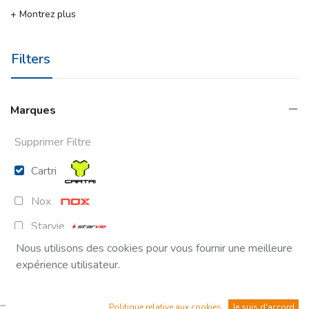
+ Montrez plus
Filters
Marques
Supprimer Filtre
Cartri
Nox
Starvie
Nous utilisons des cookies pour vous fournir une meilleure
Head
expérience utilisateur.
MUNICH
Politique relative aux cookies
Je suis d'accord