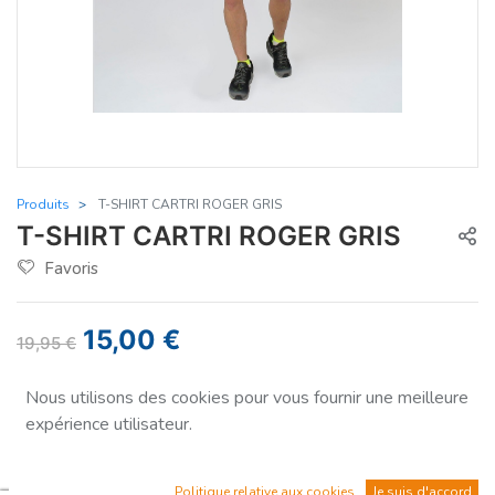
Produits
T-SHIRT CARTRI ROGER GRIS
T-SHIRT CARTRI ROGER GRIS
Favoris
15,00
€
19,95
€
Vous économisez
-25%
Nous utilisons des cookies pour vous fournir une meilleure
expérience utilisateur.
Taille
:
XXL
Politique relative aux cookies
Je suis d'accord