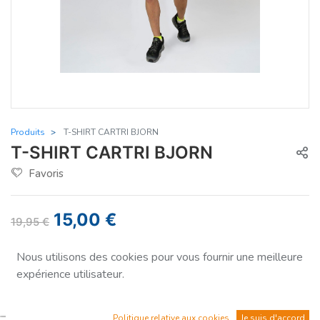
Produits
T-SHIRT CARTRI BJORN
T-SHIRT CARTRI BJORN
Favoris
15,00
€
19,95
€
Vous économisez
-25%
Nous utilisons des cookies pour vous fournir une meilleure
expérience utilisateur.
Taille
XL
Politique relative aux cookies
Je suis d'accord