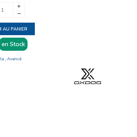
 AU PANIER
en Stock
ala
Avancé
,