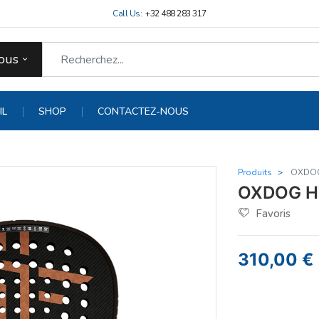
Call Us:
+32 488 283 317
ous
IL
SHOP
CONTACTEZ-NOUS
Produits
OXDOG
OXDOG H
Favoris
310,00
€