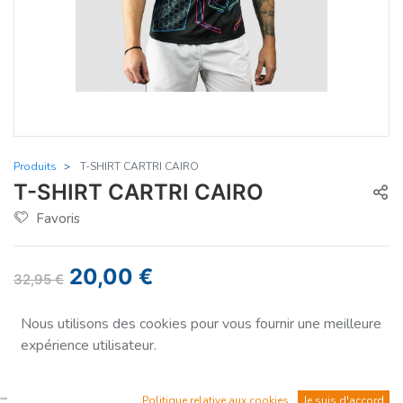
Produits
T-SHIRT CARTRI CAIRO
T-SHIRT CARTRI CAIRO
Favoris
20,00
€
32,95
€
Vous économisez
-39%
Nous utilisons des cookies pour vous fournir une meilleure
expérience utilisateur.
Taille
S
Politique relative aux cookies
Je suis d'accord