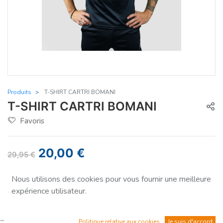
Produits
T-SHIRT CARTRI BOMANI
T-SHIRT CARTRI BOMANI
Favoris
20,00
€
29,95
€
Vous économisez
-33%
Nous utilisons des cookies pour vous fournir une meilleure
expérience utilisateur.
Taille
S
Politique relative aux cookies
Je suis d'accord