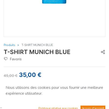
Produits
T-SHIRT MUNICH BLUE
T-SHIRT MUNICH BLUE
Favoris
35,00
€
45,00
€
Vous économisez
-22%
Nous utilisons des cookies pour vous fournir une meilleure
expérience utilisateur.
Taille
S
Politique relative aux cookies
Je suis d'accord